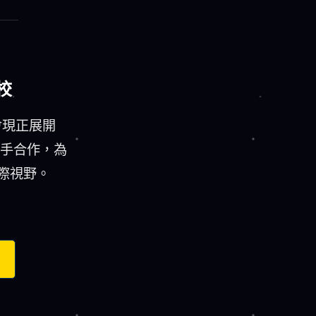
校
會現正展開
攜手合作，為
際視野。
。